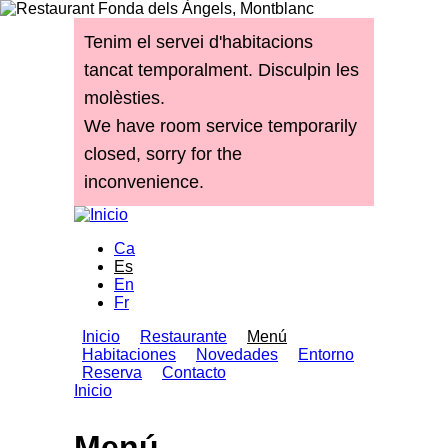
Pasar al contenido principal
Tenim el servei d'habitacions
tancat temporalment. Disculpin les
molèsties.
We have room service temporarily
closed, sorry for the
inconvenience.
Ca
Es
En
Fr
Inicio
Restaurante
Menú
Habitaciones
Novedades
Entorno
Menú principal
Reserva
Contacto
Inicio
Usted está aquí
Menú