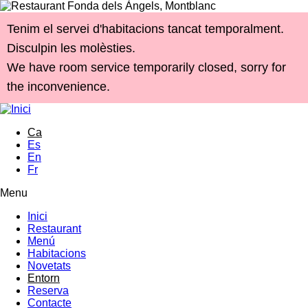
Vés al contingut
Tenim el servei d'habitacions tancat temporalment.
Disculpin les molèsties.
We have room service temporarily closed, sorry for
the inconvenience.
Ca
Es
En
Fr
Menu
Menú principal
Inici
Restaurant
Menú
Habitacions
Novetats
Entorn
Reserva
Contacte