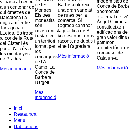
modernistes de 
situada al centre
de les
Barberà ofereix
Conca de Barb
a un centenar de
Monges.
una gran varietat
anomenats
quilòmetres de
Els tres
de rutes per la
"catedral del vi"
Barcelona i a
monestirs
comarca. Si
Àngel Guimerà
mig camí entre
són
t'agrada caminar,
constitueixen
Tarragona i
cistercencs
la pràctica de BTT
edificacions de
LLeida. Es troba
i estan en
i/o descobrir nous
gran valor dins 
al cor de la Ruta
un territori
racons, no dubtis i
patrimoni
del Cister i és
format per
vine!! t'agradarà!!
arquitectònic de
porta d'accès a
les
comarca i de
les muntanyes
Més informació
comarques
Catalunya
de Prades.
de l'Alt
Camp, La
Més informació
Més informació
Conca de
Barberà i
l'Urgell.
Més
informació
Inici
Restaurant
Menú
Habitacions