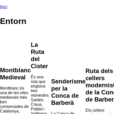
Inici
Esteu aquí
Entorn
La
Ruta
del
Cister
Montblanc
Ruta dels
Medieval
cellers
És una
Senderisme
ruta que
modernis
englova
per la
Montblanc és
tres
de la Con
una de les viles
Conca de
monestirs:
medievals més
de Barber
Santes
Barberà
ben
Creus,
conservades de
Poblet i
Els cellers
Catalunya,
Vallbona
La Conca de