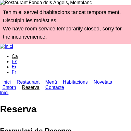
Vés al contingut
Tenim el servei d'habitacions tancat temporalment.
Disculpin les molèsties.
We have room service temporarily closed, sorry for
the inconvenience.
Ca
Es
En
Fr
Inici
Restaurant
Menú
Habitacions
Novetats
Entorn
Reserva
Contacte
Menú principal
Inici
Esteu aquí
Reserva
Formulari de Reserva